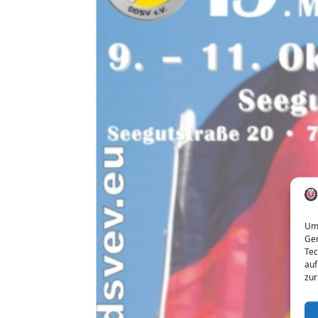
Um 
Ger
Tec
auf
zur