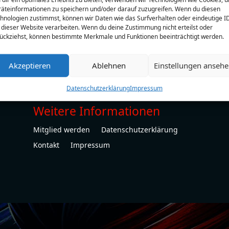
äteinformationen zu speichern und/oder darauf zuzugreifen. Wenn du diesen
hnologien zustimmst, können wir Daten wie das Surfverhalten oder eindeutige I
 dieser Website verarbeiten. Wenn du deine Zustimmung nicht erteilst oder
ückziehst, können bestimmte Merkmale und Funktionen beeinträchtigt werden.
Akzeptieren
Ablehnen
Einstellungen anseh
Datenschutzerklärung
Impressum
Weitere Informationen
Mitglied werden
Datenschutzerklärung
Kontakt
Impressum