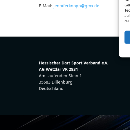
Ger
E-Mail:
jenniferknopp@gmx.de
Tec
auf
zur
Hessischer Dart Sport Verband e.V.
AG Wetzlar VR 2831
Am Laufenden Stein 1
35683 Dillenburg
Deutschland