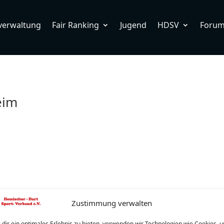
verwaltung
Fair Ranking
Jugend
HDSV
Foru
eim
Zustimmung verwalten
dir ein optimales Erlebnis zu bieten, verwenden wir Technologien wie Cookies, 