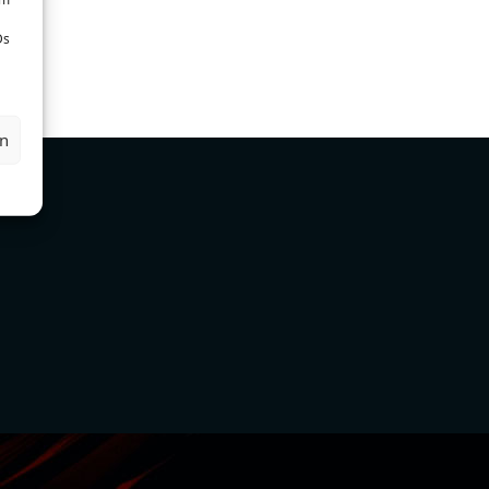
Ds
en