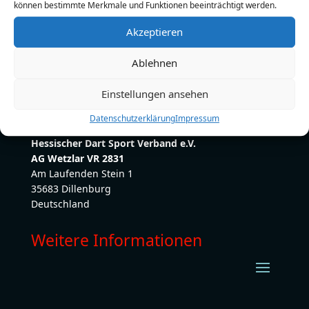
können bestimmte Merkmale und Funktionen beeinträchtigt werden.
E-Mail:
s.trommershaeser@freenet.de
Akzeptieren
Ablehnen
Einstellungen ansehen
Datenschutzerklärung
Impressum
Hessischer Dart Sport Verband e.V.
AG Wetzlar VR 2831
Am Laufenden Stein 1
35683 Dillenburg
Deutschland
Weitere Informationen