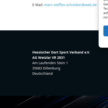
Ger
E-Mail:
marc-steffen-schreiber@web.de
Tec
auf
zur
Hessischer Dart Sport Verband e.V.
AG Wetzlar VR 2831
Am Laufenden Stein 1
35683 Dillenburg
Deutschland