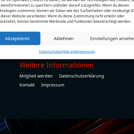
äteinformationen zu speichern und/oder darauf zuzugreifen. Wenn du diesen
hnologien zustimmst, können wir Daten wie das Surfverhalten oder eindeutige I
 dieser Website verarbeiten. Wenn du deine Zustimmung nicht erteilst oder
ückziehst, können bestimmte Merkmale und Funktionen beeinträchtigt werden.
Akzeptieren
Ablehnen
Einstellungen anseh
Datenschutzerklärung
Impressum
Weitere Informationen
Mitglied werden
Datenschutzerklärung
Kontakt
Impressum