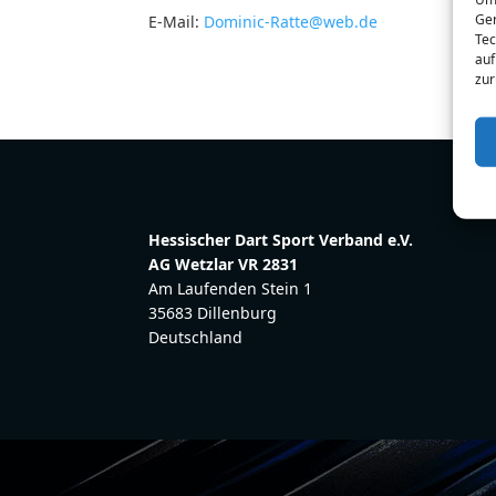
Ger
E-Mail:
Dominic-Ratte@web.de
Tec
auf
zur
Hessischer Dart Sport Verband e.V.
AG Wetzlar VR 2831
Am Laufenden Stein 1
35683 Dillenburg
Deutschland