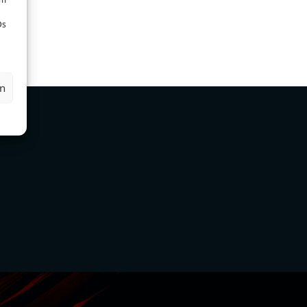
Ds
en