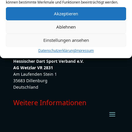
können bestimmte Merkmale und Funktionen beeinträchtigt werden.
E-Mail:
jessca@deko-for-you-weber.de
Akzeptieren
Ablehnen
Einstellungen ansehen
Datenschutzerklärung
Impressum
Hessischer Dart Sport Verband e.V.
AG Wetzlar VR 2831
Am Laufenden Stein 1
35683 Dillenburg
Deutschland
Weitere Informationen