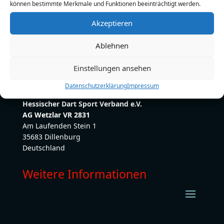
können bestimmte Merkmale und Funktionen beeinträchtigt werden.
E-Mail:
jessca@deko-for-you-weber.de
Akzeptieren
Ablehnen
Einstellungen ansehen
Datenschutzerklärung
Impressum
Hessischer Dart Sport Verband e.V.
AG Wetzlar VR 2831
Am Laufenden Stein 1
35683 Dillenburg
Deutschland
Weitere Informationen