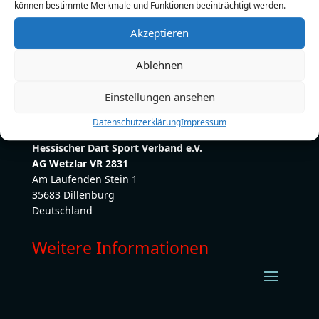
können bestimmte Merkmale und Funktionen beeinträchtigt werden.
E-Mail:
immel-schuy-druck@t-online.de
Akzeptieren
Ablehnen
Einstellungen ansehen
Datenschutzerklärung
Impressum
Hessischer Dart Sport Verband e.V.
AG Wetzlar VR 2831
Am Laufenden Stein 1
35683 Dillenburg
Deutschland
Weitere Informationen