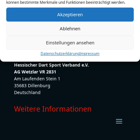
können bestimmte Merkmale und Funktionen beeinträchtigt werden.
E-Mail:
immel-schuy-druck@t-online.de
Akzeptieren
Ablehnen
Einstellungen ansehen
Datenschutzerklärung
Impressum
Hessischer Dart Sport Verband e.V.
AG Wetzlar VR 2831
Am Laufenden Stein 1
35683 Dillenburg
Deutschland
Weitere Informationen