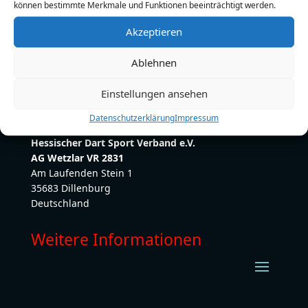
können bestimmte Merkmale und Funktionen beeinträchtigt werden.
E-Mail:
immel-schuy-druck@t-online.de
Akzeptieren
Ablehnen
Einstellungen ansehen
Datenschutzerklärung
Impressum
Hessischer Dart Sport Verband e.V.
AG Wetzlar VR 2831
Am Laufenden Stein 1
35683 Dillenburg
Deutschland
Weitere Informationen