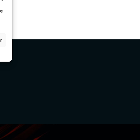
Ds
en