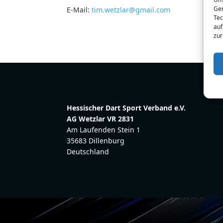
Ger
E-Mail:
tim.wetzlar@gmail.com
Tec
auf
zur
Hessischer Dart Sport Verband e.V.
AG Wetzlar VR 2831
Am Laufenden Stein 1
35683 Dillenburg
Deutschland