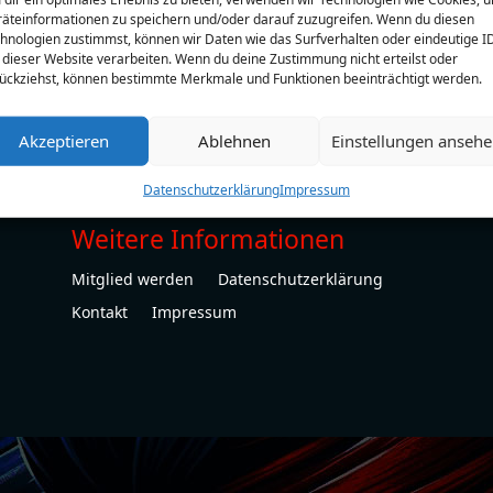
äteinformationen zu speichern und/oder darauf zuzugreifen. Wenn du diesen
hnologien zustimmst, können wir Daten wie das Surfverhalten oder eindeutige I
 dieser Website verarbeiten. Wenn du deine Zustimmung nicht erteilst oder
ückziehst, können bestimmte Merkmale und Funktionen beeinträchtigt werden.
Akzeptieren
Ablehnen
Einstellungen anseh
Datenschutzerklärung
Impressum
Weitere Informationen
Mitglied werden
Datenschutzerklärung
Kontakt
Impressum