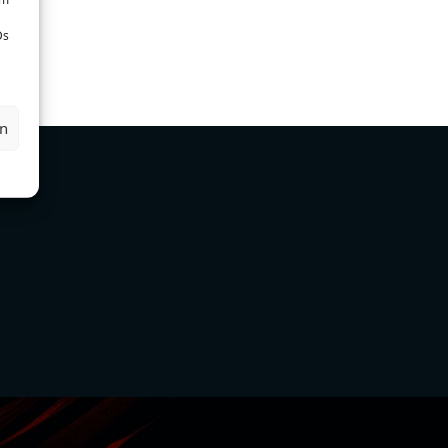
Ds
en