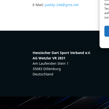
Ger
E-Mail:
paddy-246@gmx.net
Tec
auf
zur
Hessischer Dart Sport Verband e.V.
AG Wetzlar VR 2831
Am Laufenden Stein 1
35683 Dillenburg
Deutschland