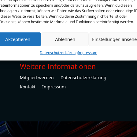
äteinformationen zu speichern und/oder darauf zuzugreifen. Wenn du diesen
hnologien zustimmst, können wir Daten wie das Surfverhalten oder eindeutige I
 dieser Website verarbeiten. Wenn du deine Zustimmung nicht erteilst oder
ückziehst, können bestimmte Merkmale und Funktionen beeinträchtigt werden.
Akzeptieren
Ablehnen
Einstellungen anseh
Datenschutzerklärung
Impressum
Weitere Informationen
Mitglied werden
Datenschutzerklärung
Kontakt
Impressum