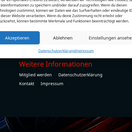
äteinformationen zu speichern und/oder darauf zuzugreifen. Wenn du diesen
hnologien zustimmst, können wir Daten wie das Surfverhalten oder eindeutige I
 dieser Website verarbeiten. Wenn du deine Zustimmung nicht erteilst oder
ückziehst, können bestimmte Merkmale und Funktionen beeinträchtigt werden.
Akzeptieren
Ablehnen
Einstellungen anseh
Datenschutzerklärung
Impressum
Weitere Informationen
Mitglied werden
Datenschutzerklärung
Kontakt
Impressum