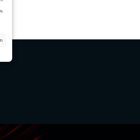
Ds
en