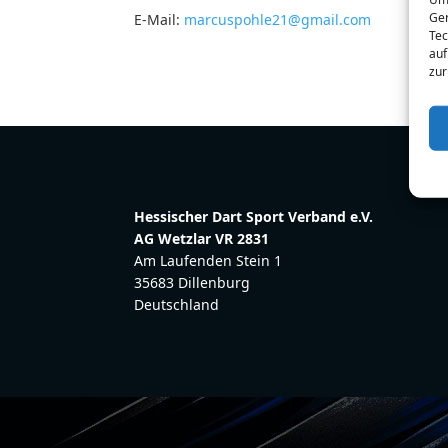
Ger
E-Mail:
marcuspohle21@gmail.com
Tec
auf
zur
Hessischer Dart Sport Verband e.V.
AG Wetzlar VR 2831
Am Laufenden Stein 1
35683 Dillenburg
Deutschland