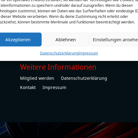
äteinformationen zu speichern und/oder darauf zuzugreifen. Wenn du diesen
hnologien zustimmst, können wir Daten wie das Surfverhalten oder eindeutige I
 dieser Website verarbeiten. Wenn du deine Zustimmung nicht erteilst oder
ückziehst, können bestimmte Merkmale und Funktionen beeinträchtigt werden.
Akzeptieren
Ablehnen
Einstellungen anseh
Datenschutzerklärung
Impressum
Weitere Informationen
Mitglied werden
Datenschutzerklärung
Kontakt
Impressum