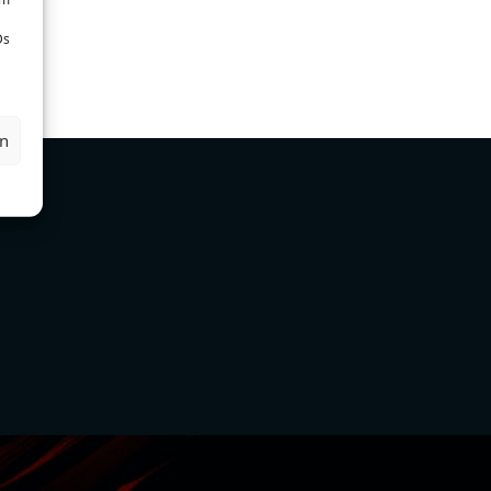
Ds
en