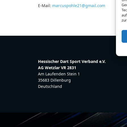
Ger
E-Mail:
marcuspohle21@gmail.com
Tec
auf
zur
Hessischer Dart Sport Verband e.V.
AG Wetzlar VR 2831
Am Laufenden Stein 1
35683 Dillenburg
Deutschland