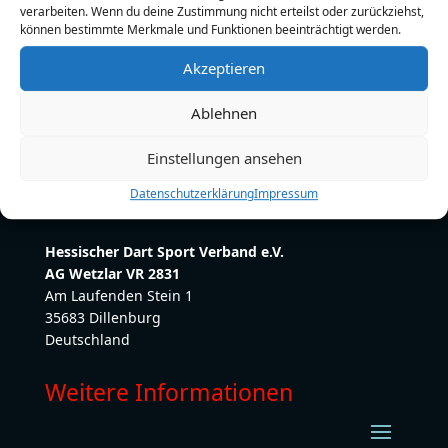
verarbeiten. Wenn du deine Zustimmung nicht erteilst oder zurückziehst,
Telefon:
0160/6362368
können bestimmte Merkmale und Funktionen beeinträchtigt werden.
E-Mail:
dennisbeilfuss1@gmail.com
Akzeptieren
Ablehnen
Einstellungen ansehen
Datenschutzerklärung
Impressum
Hessischer Dart Sport Verband e.V.
AG Wetzlar VR 2831
Am Laufenden Stein 1
35683 Dillenburg
Deutschland
Weitere Informationen