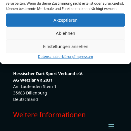
verarbeiten. Wenn du deine Zustimmung nicht erteilst oder zurückziehst,
Telefon:
0160/6362368
können bestimmte Merkmale und Funktionen beeinträchtigt werden.
E-Mail:
dennisbeilfuss1@gmail.com
Akzeptieren
Ablehnen
Einstellungen ansehen
Datenschutzerklärung
Impressum
Hessischer Dart Sport Verband e.V.
AG Wetzlar VR 2831
Am Laufenden Stein 1
35683 Dillenburg
Deutschland
Weitere Informationen