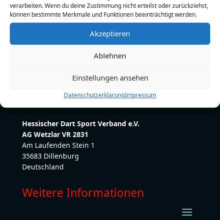
verarbeiten. Wenn du deine Zustimmung nicht erteilst oder zurückziehst,
Telefon:
0160/6362368
können bestimmte Merkmale und Funktionen beeinträchtigt werden.
E-Mail:
dennisbeilfuss1@gmail.com
Akzeptieren
Ablehnen
Einstellungen ansehen
Datenschutzerklärung
Impressum
Hessischer Dart Sport Verband e.V.
AG Wetzlar VR 2831
Am Laufenden Stein 1
35683 Dillenburg
Deutschland
Weitere Informationen