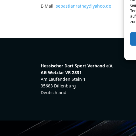
Ger
E-Mail:
sebastianrathay@yahoo.de
Tec
auf
zur
Hessischer Dart Sport Verband e.V.
AG Wetzlar VR 2831
Am Laufenden Stein 1
35683 Dillenburg
Deutschland