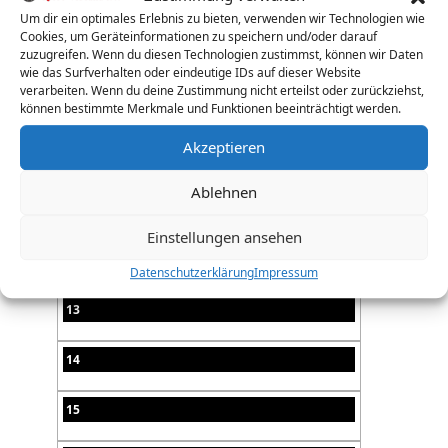
07
Um dir ein optimales Erlebnis zu bieten, verwenden wir Technologien wie
Cookies, um Geräteinformationen zu speichern und/oder darauf
zuzugreifen. Wenn du diesen Technologien zustimmst, können wir Daten
08
wie das Surfverhalten oder eindeutige IDs auf dieser Website
verarbeiten. Wenn du deine Zustimmung nicht erteilst oder zurückziehst,
können bestimmte Merkmale und Funktionen beeinträchtigt werden.
09
Akzeptieren
10
Ablehnen
11
Einstellungen ansehen
12
Datenschutzerklärung
Impressum
13
14
15