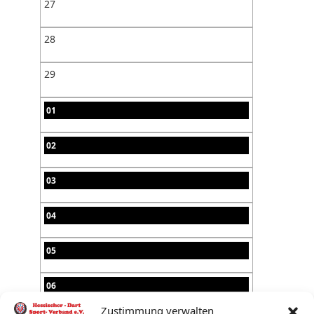
27
28
29
01
02
03
04
05
06
Zustimmung verwalten