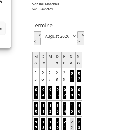
Ds
von
Kai Maschler
vor 3 Monaten
Termine
en
<
>
<
>
M
D
M
D
F
S
S
o
ie
i
o
r
a
o
2
2
2
2
2
0
0
5
6
7
8
9
1
2
0
0
0
0
0
0
0
3
4
5
6
7
8
9
1
1
1
1
1
1
1
0
1
2
3
4
5
6
1
1
1
2
2
2
2
7
8
9
0
1
2
3