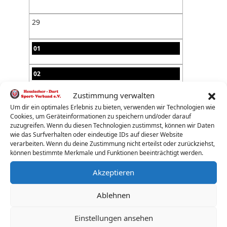
29
01
02
Zustimmung verwalten
03
Um dir ein optimales Erlebnis zu bieten, verwenden wir Technologien wie
Cookies, um Geräteinformationen zu speichern und/oder darauf
04
zuzugreifen. Wenn du diesen Technologien zustimmst, können wir Daten
wie das Surfverhalten oder eindeutige IDs auf dieser Website
verarbeiten. Wenn du deine Zustimmung nicht erteilst oder zurückziehst,
05
können bestimmte Merkmale und Funktionen beeinträchtigt werden.
Akzeptieren
06
Ablehnen
07
Einstellungen ansehen
08