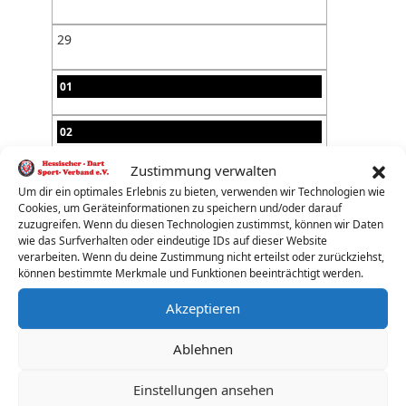
29
01
02
Zustimmung verwalten
03
Um dir ein optimales Erlebnis zu bieten, verwenden wir Technologien wie
Cookies, um Geräteinformationen zu speichern und/oder darauf
04
zuzugreifen. Wenn du diesen Technologien zustimmst, können wir Daten
wie das Surfverhalten oder eindeutige IDs auf dieser Website
verarbeiten. Wenn du deine Zustimmung nicht erteilst oder zurückziehst,
05
können bestimmte Merkmale und Funktionen beeinträchtigt werden.
Akzeptieren
06
Ablehnen
07
Einstellungen ansehen
08