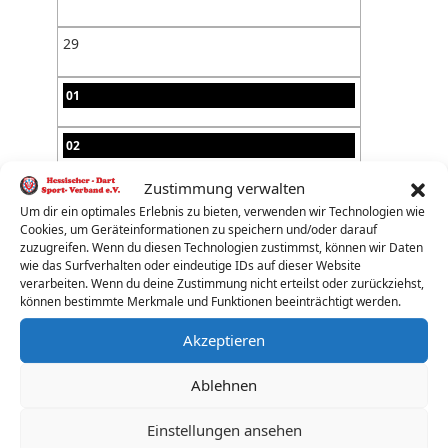
29
01
02
Zustimmung verwalten
03
Um dir ein optimales Erlebnis zu bieten, verwenden wir Technologien wie
Cookies, um Geräteinformationen zu speichern und/oder darauf
04
zuzugreifen. Wenn du diesen Technologien zustimmst, können wir Daten
wie das Surfverhalten oder eindeutige IDs auf dieser Website
verarbeiten. Wenn du deine Zustimmung nicht erteilst oder zurückziehst,
05
können bestimmte Merkmale und Funktionen beeinträchtigt werden.
Akzeptieren
06
Ablehnen
07
Einstellungen ansehen
08