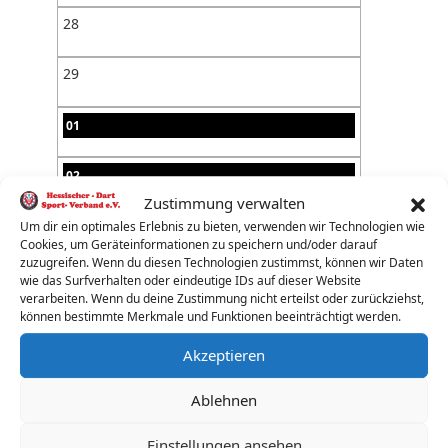
28
29
01
02
Zustimmung verwalten
03
Um dir ein optimales Erlebnis zu bieten, verwenden wir Technologien wie
Cookies, um Geräteinformationen zu speichern und/oder darauf
zuzugreifen. Wenn du diesen Technologien zustimmst, können wir Daten
04
wie das Surfverhalten oder eindeutige IDs auf dieser Website
verarbeiten. Wenn du deine Zustimmung nicht erteilst oder zurückziehst,
können bestimmte Merkmale und Funktionen beeinträchtigt werden.
05
Akzeptieren
06
Ablehnen
07
Einstellungen ansehen