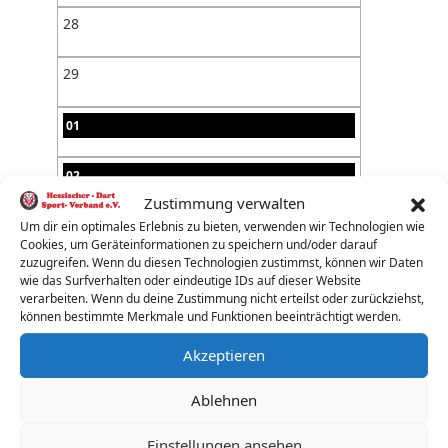
28
29
01
02
Zustimmung verwalten
03
Um dir ein optimales Erlebnis zu bieten, verwenden wir Technologien wie
Cookies, um Geräteinformationen zu speichern und/oder darauf
zuzugreifen. Wenn du diesen Technologien zustimmst, können wir Daten
04
wie das Surfverhalten oder eindeutige IDs auf dieser Website
verarbeiten. Wenn du deine Zustimmung nicht erteilst oder zurückziehst,
können bestimmte Merkmale und Funktionen beeinträchtigt werden.
05
Akzeptieren
06
Ablehnen
07
Einstellungen ansehen