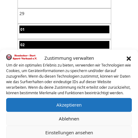
29
01
02
Zustimmung verwalten
03
Um dir ein optimales Erlebnis zu bieten, verwenden wir Technologien wie
Cookies, um Geräteinformationen zu speichern und/oder darauf
04
zuzugreifen. Wenn du diesen Technologien zustimmst, können wir Daten
wie das Surfverhalten oder eindeutige IDs auf dieser Website
verarbeiten. Wenn du deine Zustimmung nicht erteilst oder zurückziehst,
05
können bestimmte Merkmale und Funktionen beeinträchtigt werden.
Akzeptieren
06
Ablehnen
07
Einstellungen ansehen
08