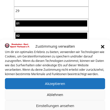
29
01
02
Zustimmung verwalten
03
Um dir ein optimales Erlebnis zu bieten, verwenden wir Technologien wie
Cookies, um Geräteinformationen zu speichern und/oder darauf
04
zuzugreifen. Wenn du diesen Technologien zustimmst, können wir Daten
wie das Surfverhalten oder eindeutige IDs auf dieser Website
verarbeiten. Wenn du deine Zustimmung nicht erteilst oder zurückziehst,
05
können bestimmte Merkmale und Funktionen beeinträchtigt werden.
Akzeptieren
06
Ablehnen
07
Einstellungen ansehen
08