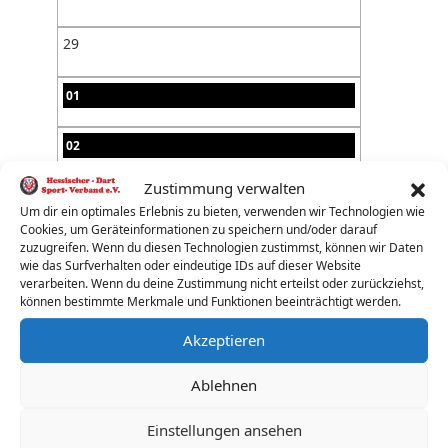
29
01
02
Zustimmung verwalten
03
Um dir ein optimales Erlebnis zu bieten, verwenden wir Technologien wie
Cookies, um Geräteinformationen zu speichern und/oder darauf
04
zuzugreifen. Wenn du diesen Technologien zustimmst, können wir Daten
wie das Surfverhalten oder eindeutige IDs auf dieser Website
verarbeiten. Wenn du deine Zustimmung nicht erteilst oder zurückziehst,
05
können bestimmte Merkmale und Funktionen beeinträchtigt werden.
Akzeptieren
06
Ablehnen
07
Einstellungen ansehen
08