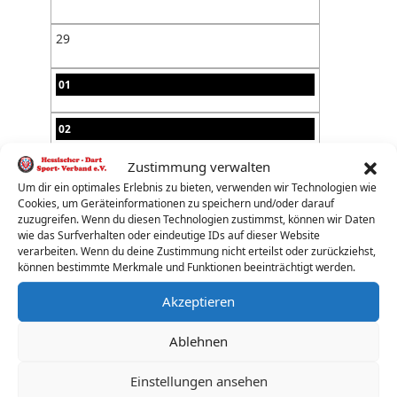
29
01
02
Zustimmung verwalten
03
Um dir ein optimales Erlebnis zu bieten, verwenden wir Technologien wie
Cookies, um Geräteinformationen zu speichern und/oder darauf
04
zuzugreifen. Wenn du diesen Technologien zustimmst, können wir Daten
wie das Surfverhalten oder eindeutige IDs auf dieser Website
verarbeiten. Wenn du deine Zustimmung nicht erteilst oder zurückziehst,
05
können bestimmte Merkmale und Funktionen beeinträchtigt werden.
Akzeptieren
06
Ablehnen
07
Einstellungen ansehen
08