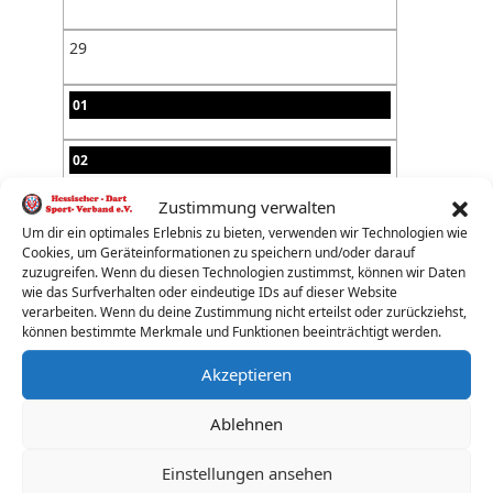
29
01
02
Zustimmung verwalten
03
Um dir ein optimales Erlebnis zu bieten, verwenden wir Technologien wie
Cookies, um Geräteinformationen zu speichern und/oder darauf
04
zuzugreifen. Wenn du diesen Technologien zustimmst, können wir Daten
wie das Surfverhalten oder eindeutige IDs auf dieser Website
verarbeiten. Wenn du deine Zustimmung nicht erteilst oder zurückziehst,
05
können bestimmte Merkmale und Funktionen beeinträchtigt werden.
Akzeptieren
06
Ablehnen
07
Einstellungen ansehen
08