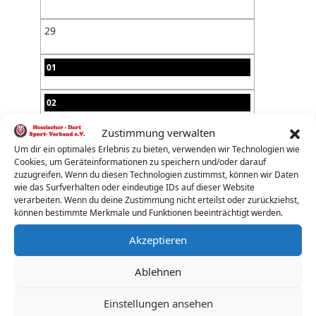
29
01
02
Zustimmung verwalten
03
Um dir ein optimales Erlebnis zu bieten, verwenden wir Technologien wie
Cookies, um Geräteinformationen zu speichern und/oder darauf
04
zuzugreifen. Wenn du diesen Technologien zustimmst, können wir Daten
wie das Surfverhalten oder eindeutige IDs auf dieser Website
verarbeiten. Wenn du deine Zustimmung nicht erteilst oder zurückziehst,
05
können bestimmte Merkmale und Funktionen beeinträchtigt werden.
Akzeptieren
06
Ablehnen
07
Einstellungen ansehen
08