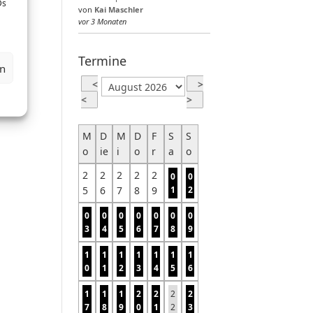
Ds
von
Kai Maschler
vor 3 Monaten
Termine
en
<
>
<
>
M
D
M
D
F
S
S
o
ie
i
o
r
a
o
2
2
2
2
2
0
0
5
6
7
8
9
1
2
0
0
0
0
0
0
0
3
4
5
6
7
8
9
1
1
1
1
1
1
1
0
1
2
3
4
5
6
1
1
1
2
2
2
2
7
8
9
0
1
2
3