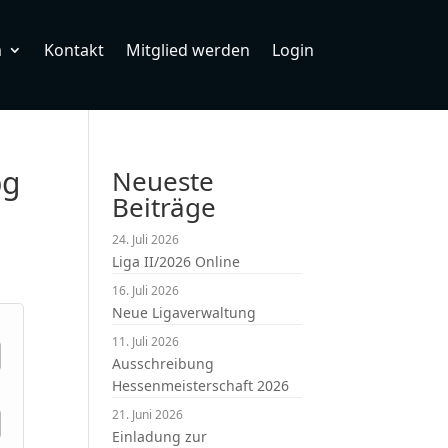
m
Kontakt
Mitglied werden
Login
pg
Neueste
Beiträge
24. Juli 2026
Liga II/2026 Online
16. Juli 2026
Neue Ligaverwaltung
11. Juli 2026
Ausschreibung
Hessenmeisterschaft 2026
21. Juni 2026
Einladung zur