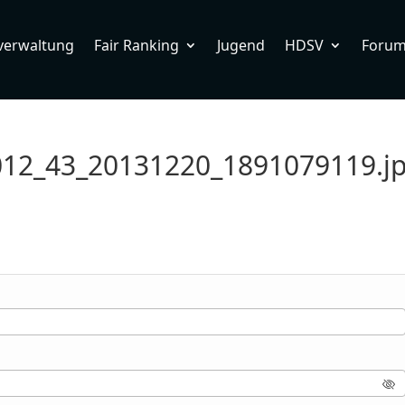
verwaltung
Fair Ranking
Jugend
HDSV
Foru
2012_43_20131220_1891079119.j