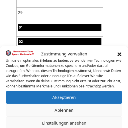
29
01
02
Zustimmung verwalten
03
Um dir ein optimales Erlebnis zu bieten, verwenden wir Technologien wie
Cookies, um Geräteinformationen zu speichern und/oder darauf
04
zuzugreifen. Wenn du diesen Technologien zustimmst, können wir Daten
wie das Surfverhalten oder eindeutige IDs auf dieser Website
verarbeiten. Wenn du deine Zustimmung nicht erteilst oder zurückziehst,
05
können bestimmte Merkmale und Funktionen beeinträchtigt werden.
Akzeptieren
06
Ablehnen
07
Einstellungen ansehen
08