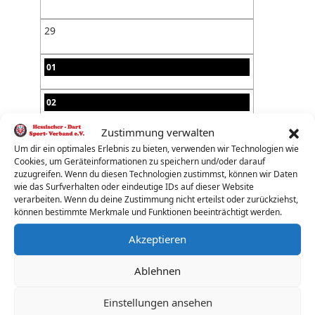
29
01
02
Zustimmung verwalten
03
Um dir ein optimales Erlebnis zu bieten, verwenden wir Technologien wie
Cookies, um Geräteinformationen zu speichern und/oder darauf
04
zuzugreifen. Wenn du diesen Technologien zustimmst, können wir Daten
wie das Surfverhalten oder eindeutige IDs auf dieser Website
verarbeiten. Wenn du deine Zustimmung nicht erteilst oder zurückziehst,
05
können bestimmte Merkmale und Funktionen beeinträchtigt werden.
Akzeptieren
06
Ablehnen
07
Einstellungen ansehen
08