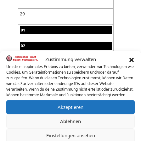
29
01
02
Zustimmung verwalten
03
Um dir ein optimales Erlebnis zu bieten, verwenden wir Technologien wie
Cookies, um Geräteinformationen zu speichern und/oder darauf
04
zuzugreifen. Wenn du diesen Technologien zustimmst, können wir Daten
wie das Surfverhalten oder eindeutige IDs auf dieser Website
verarbeiten. Wenn du deine Zustimmung nicht erteilst oder zurückziehst,
05
können bestimmte Merkmale und Funktionen beeinträchtigt werden.
Akzeptieren
06
Ablehnen
07
Einstellungen ansehen
08