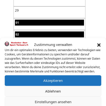
29
01
02
Zustimmung verwalten
03
Um dir ein optimales Erlebnis zu bieten, verwenden wir Technologien wie
Cookies, um Geräteinformationen zu speichern und/oder darauf
04
zuzugreifen. Wenn du diesen Technologien zustimmst, können wir Daten
wie das Surfverhalten oder eindeutige IDs auf dieser Website
verarbeiten. Wenn du deine Zustimmung nicht erteilst oder zurückziehst,
05
können bestimmte Merkmale und Funktionen beeinträchtigt werden.
Akzeptieren
06
Ablehnen
07
Einstellungen ansehen
08