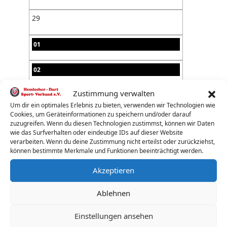
29
01
02
Zustimmung verwalten
03
Um dir ein optimales Erlebnis zu bieten, verwenden wir Technologien wie
Cookies, um Geräteinformationen zu speichern und/oder darauf
04
zuzugreifen. Wenn du diesen Technologien zustimmst, können wir Daten
wie das Surfverhalten oder eindeutige IDs auf dieser Website
verarbeiten. Wenn du deine Zustimmung nicht erteilst oder zurückziehst,
05
können bestimmte Merkmale und Funktionen beeinträchtigt werden.
Akzeptieren
06
Ablehnen
07
Einstellungen ansehen
08