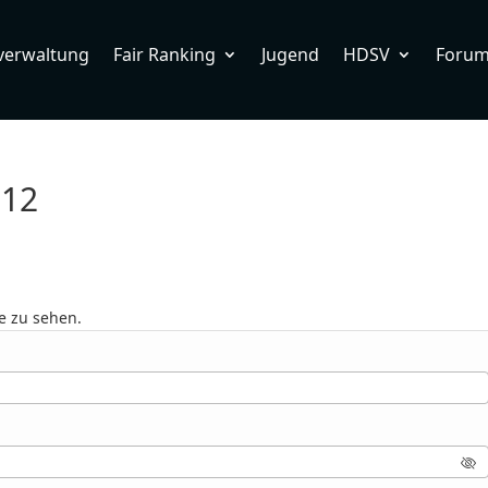
verwaltung
Fair Ranking
Jugend
HDSV
Foru
012
e zu sehen.