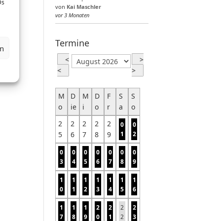
Ds
von
Kai Maschler
vor 3 Monaten
Termine
en
<
>
<
>
M
D
M
D
F
S
S
o
ie
i
o
r
a
o
2
2
2
2
2
0
0
5
6
7
8
9
1
2
0
0
0
0
0
0
0
3
4
5
6
7
8
9
1
1
1
1
1
1
1
0
1
2
3
4
5
6
1
1
1
2
2
2
2
7
8
9
0
1
2
3