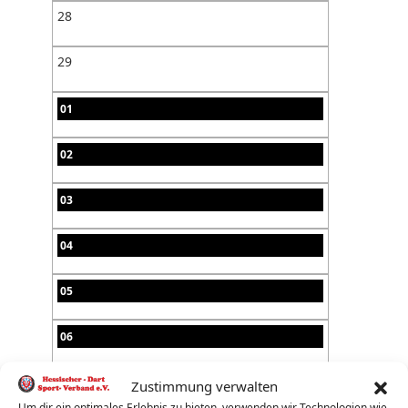
28
29
01
02
03
04
05
06
07
Zustimmung verwalten
Um dir ein optimales Erlebnis zu bieten, verwenden wir Technologien wie